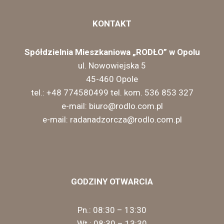
KONTAKT
Spółdzielnia Mieszkaniowa „RODŁO” w Opolu
ul. Nowowiejska 5
45-460 Opole
tel.: +48 774580499 tel. kom. 536 853 327
e-mail: biuro@rodlo.com.pl
e-mail: radanadzorcza@rodlo.com.pl
Pomoc komputerowa, Pomoc komputerowa Opole, serwis komputerowy, odzyskiwanie danych, przywracanie danych, naprawy komputerów, sieci teleinformatyczne,serwis komputerowy Opole, ochrona danych osobowych, naprawy komputerów Opole
opti-net.pl
Rachunkowość, Usługi rachunkowe, biuro rachunkowe opole, księgowość, usługi księgowe, Fryt, spółki z o.o.,kpir, zus, pity,rozliczenia
contadora.pl
GODZINY OTWARCIA
Pn.: 08:30 – 13:30
Wt.: 08:30 – 13:30